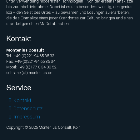
unter Verwendung modernster Technologien – von der ersten Planskizze
bis zur Inbetriebnahme. Dabei ist es uns besonders wichtig, den genius
loci – den Geist des Ortes – zu bewahren und Lösungen zu erarbeiten,
die das Einmalige eines jeden Standortes zur Geltung bringen und einen
standortgerechten Maßstab haben.
Kontakt
Montenius Consult
Tel.: +49-(0)221-94 65 35 33
Fax: +49-(0)221-94 65 35 34
Mobil: +49-(0)177-8 34 00 52
schrahe (at) montenius.de
Service
Navigation
Kontakt
überspringen
Datenschutz
Impressum
Copyright © 2026 Montenius Consult, Köln