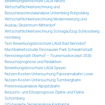
Bewerbungsbroschüre LAGA Neuss
(GIS)
Wirtschaftlichkeitsrechnung und
Umfragetool
Besucherpotenzialanalyse Unternberg Ruhpolding
Qualitätsmonitor
Wirtschaftlichkeitsrechnung Modernisierung und
Freizeit
Ausbau Skizentrum Mitterdorf
Wirtschaftlichkeitsrechnung Schrägaufzug Schlossberg
Saisonmonitoring
Hornberg
Skigebiete
Text Bewerbungsbroschüre LAGA Bad Nenndorf
Deutschland
Machbarkeitsstudie Dinosaurier-Park Schwalmstadt
Veröffentlichungen
Rennsteigstadt Oberhof – Tourismuskonzept 2030
Besuchsprognose und Redaktion
Projekte
Bewerbungsbroschüre LAGA Speyer
Nutzen-Kosten-Untersuchung Panoramabahn Loser
Nachrichten
Nutzen-Kosten-Untersuchung Turmbergbahn
Nachrichtenarchiv
Preisniveauanalyse Alpspitzbahn
Besuchs- und Erlösprognose Zipline und Flyline
Team
Schömberg
GIS-basierte Terrainanalyse Kaghantal