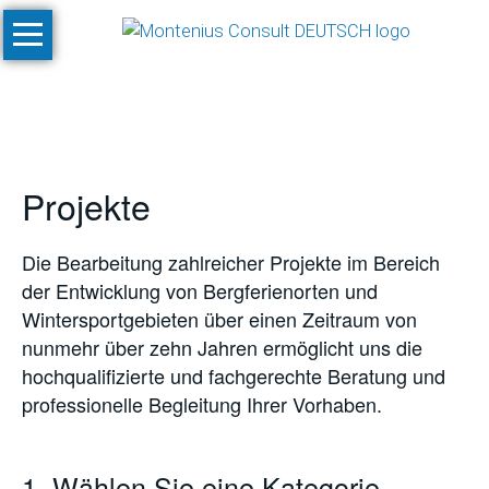
Navigation
Start
überspringen
Leistungen
Konzeptionen
und
Projekte
Machbarkeitsstudien
Klimastudien
Die Bearbeitung zahlreicher Projekte im Bereich
und
der Entwicklung von Bergferienorten und
-
Wintersportgebieten über einen Zeitraum von
simulationen
nunmehr über zehn Jahren ermöglicht uns die
SnowPlan™
hochqualifizierte und fachgerechte Beratung und
professionelle Begleitung Ihrer Vorhaben.
Gesamtplanung
von
Skigebietsprojekten
1. Wählen Sie eine Kategorie