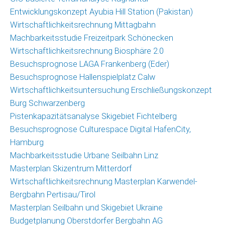
Christoph
Entwicklungskonzept Ayubia Hill Station (Pakistan)
Schrahe
Wirtschaftlichkeitsrechnung Mittagbahn
Lukas
Machbarkeitsstudie Freizeitpark Schönecken
Melzer
Wirtschaftlichkeitsrechnung Biosphäre 2.0
Besuchsprognose LAGA Frankenberg (Eder)
Partnernetzwerk
Besuchsprognose Hallenspielplatz Calw
Wirtschaftlichkeitsuntersuchung Erschließungskonzept
Kunden
Burg Schwarzenberg
Pistenkapazitätsanalyse Skigebiet Fichtelberg
Kontakt
Besuchsprognose Culturespace Digital HafenCity,
Hamburg
Machbarkeitsstudie Urbane Seilbahn Linz
Masterplan Skizentrum Mitterdorf
Wirtschaftlichkeitsrechnung Masterplan Karwendel-
Bergbahn Pertisau/Tirol
Masterplan Seilbahn und Skigebiet Ukraine
Budgetplanung Oberstdorfer Bergbahn AG