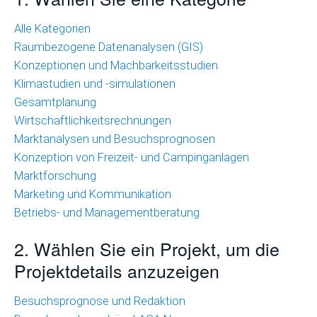
Wirtschaftlichkeitsrechnungen
Alle Kategorien
Raumbezogene Datenanalysen (GIS)
Marktanalysen
Konzeptionen und Machbarkeitsstudien
und
Klimastudien und -simulationen
Besuchsprognosen
Gesamtplanung
Marktforschung
Wirtschaftlichkeitsrechnungen
Marktanalysen und Besuchsprognosen
Marketing
Konzeption von Freizeit- und Campinganlagen
und
Marktforschung
Kommunikation
Marketing und Kommunikation
Betriebs- und Managementberatung
Betriebs-
und
2. Wählen Sie ein Projekt, um die
Managementberatung
Projektdetails anzuzeigen
Raumbezogene
Besuchsprognose und Redaktion
Datenanalysen