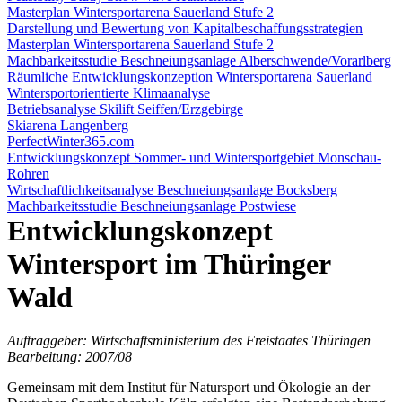
Masterplan Wintersportarena Sauerland Stufe 2
Darstellung und Bewertung von Kapitalbeschaffungsstrategien
Masterplan Wintersportarena Sauerland Stufe 2
Machbarkeitsstudie Beschneiungsanlage Alberschwende/Vorarlberg
Räumliche Entwicklungskonzeption Wintersportarena Sauerland
Wintersportorientierte Klimaanalyse
Betriebsanalyse Skilift Seiffen/Erzgebirge
Skiarena Langenberg
PerfectWinter365.com
Entwicklungskonzept Sommer- und Wintersportgebiet Monschau-
Rohren
Wirtschaftlichkeitsanalyse Beschneiungsanlage Bocksberg
Machbarkeitsstudie Beschneiungsanlage Postwiese
Entwicklungskonzept
Wintersport im Thüringer
Wald
Auftraggeber: Wirtschaftsministerium des Freistaates Thüringen
Bearbeitung: 2007/08
Gemeinsam mit dem Institut für Natursport und Ökologie an der