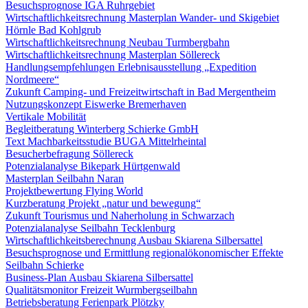
Besuchsprognose IGA Ruhrgebiet
Wirtschaftlichkeitsrechnung Masterplan Wander- und Skigebiet
Hörnle Bad Kohlgrub
Wirtschaftlichkeitsrechnung Neubau Turmbergbahn
Wirtschaftlichkeitsrechnung Masterplan Söllereck
Handlungsempfehlungen Erlebnisausstellung „Expedition
Nordmeere“
Zukunft Camping- und Freizeitwirtschaft in Bad Mergentheim
Nutzungskonzept Eiswerke Bremerhaven
Vertikale Mobilität
Begleitberatung Winterberg Schierke GmbH
Text Machbarkeitsstudie BUGA Mittelrheintal
Besucherbefragung Söllereck
Potenzialanalyse Bikepark Hürtgenwald
Masterplan Seilbahn Naran
Projektbewertung Flying World
Kurzberatung Projekt „natur und bewegung“
Zukunft Tourismus und Naherholung in Schwarzach
Potenzialanalyse Seilbahn Tecklenburg
Wirtschaftlichkeitsberechnung Ausbau Skiarena Silbersattel
Besuchsprognose und Ermittlung regionalökonomischer Effekte
Seilbahn Schierke
Business-Plan Ausbau Skiarena Silbersattel
Qualitätsmonitor Freizeit Wurmbergseilbahn
Betriebsberatung Ferienpark Plötzky