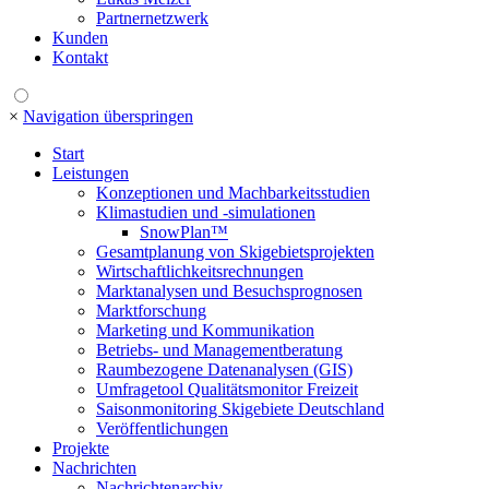
Partnernetzwerk
Kunden
Kontakt
×
Navigation überspringen
Start
Leistungen
Konzeptionen und Machbarkeitsstudien
Klimastudien und -simulationen
SnowPlan™
Gesamtplanung von Skigebietsprojekten
Wirtschaftlichkeitsrechnungen
Marktanalysen und Besuchsprognosen
Marktforschung
Marketing und Kommunikation
Betriebs- und Managementberatung
Raumbezogene Datenanalysen (GIS)
Umfragetool Qualitätsmonitor Freizeit
Saisonmonitoring Skigebiete Deutschland
Veröffentlichungen
Projekte
Nachrichten
Nachrichtenarchiv