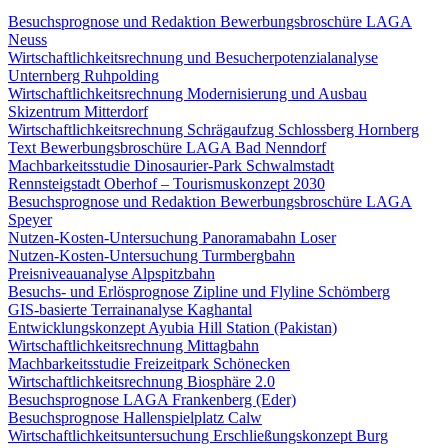
Besuchsprognose und Redaktion Bewerbungsbroschüre LAGA
Neuss
Wirtschaftlichkeitsrechnung und Besucherpotenzialanalyse
Unternberg Ruhpolding
Wirtschaftlichkeitsrechnung Modernisierung und Ausbau
Skizentrum Mitterdorf
Wirtschaftlichkeitsrechnung Schrägaufzug Schlossberg Hornberg
Text Bewerbungsbroschüre LAGA Bad Nenndorf
Machbarkeitsstudie Dinosaurier-Park Schwalmstadt
Rennsteigstadt Oberhof – Tourismuskonzept 2030
Besuchsprognose und Redaktion Bewerbungsbroschüre LAGA
Speyer
Nutzen-Kosten-Untersuchung Panoramabahn Loser
Nutzen-Kosten-Untersuchung Turmbergbahn
Preisniveauanalyse Alpspitzbahn
Besuchs- und Erlösprognose Zipline und Flyline Schömberg
GIS-basierte Terrainanalyse Kaghantal
Entwicklungskonzept Ayubia Hill Station (Pakistan)
Wirtschaftlichkeitsrechnung Mittagbahn
Machbarkeitsstudie Freizeitpark Schönecken
Wirtschaftlichkeitsrechnung Biosphäre 2.0
Besuchsprognose LAGA Frankenberg (Eder)
Besuchsprognose Hallenspielplatz Calw
Wirtschaftlichkeitsuntersuchung Erschließungskonzept Burg