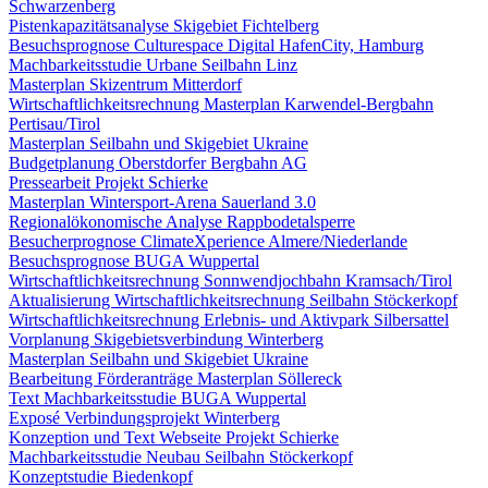
Schwarzenberg
Pistenkapazitätsanalyse Skigebiet Fichtelberg
Besuchsprognose Culturespace Digital HafenCity, Hamburg
Machbarkeitsstudie Urbane Seilbahn Linz
Masterplan Skizentrum Mitterdorf
Wirtschaftlichkeitsrechnung Masterplan Karwendel-Bergbahn
Pertisau/Tirol
Masterplan Seilbahn und Skigebiet Ukraine
Budgetplanung Oberstdorfer Bergbahn AG
Pressearbeit Projekt Schierke
Masterplan Wintersport-Arena Sauerland 3.0
Regionalökonomische Analyse Rappbodetalsperre
Besucherprognose ClimateXperience Almere/Niederlande
Besuchsprognose BUGA Wuppertal
Wirtschaftlichkeitsrechnung Sonnwendjochbahn Kramsach/Tirol
Aktualisierung Wirtschaftlichkeitsrechnung Seilbahn Stöckerkopf
Wirtschaftlichkeitsrechnung Erlebnis- und Aktivpark Silbersattel
Vorplanung Skigebietsverbindung Winterberg
Masterplan Seilbahn und Skigebiet Ukraine
Bearbeitung Förderanträge Masterplan Söllereck
Text Machbarkeitsstudie BUGA Wuppertal
Exposé Verbindungsprojekt Winterberg
Konzeption und Text Webseite Projekt Schierke
Machbarkeitsstudie Neubau Seilbahn Stöckerkopf
Konzeptstudie Biedenkopf