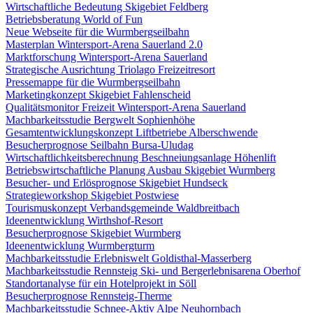
Wirtschaftliche Bedeutung Skigebiet Feldberg
Betriebsberatung World of Fun
Neue Webseite für die Wurmbergseilbahn
Masterplan Wintersport-Arena Sauerland 2.0
Marktforschung Wintersport-Arena Sauerland
Strategische Ausrichtung Triolago Freizeitresort
Pressemappe für die Wurmbergseilbahn
Marketingkonzept Skigebiet Fahlenscheid
Qualitätsmonitor Freizeit Wintersport-Arena Sauerland
Machbarkeitsstudie Bergwelt Sophienhöhe
Gesamtentwicklungskonzept Liftbetriebe Alberschwende
Besucherprognose Seilbahn Bursa-Uludag
Wirtschaftlichkeitsberechnung Beschneiungsanlage Höhenlift
Betriebswirtschaftliche Planung Ausbau Skigebiet Wurmberg
Besucher- und Erlösprognose Skigebiet Hundseck
Strategieworkshop Skigebiet Postwiese
Tourismuskonzept Verbandsgemeinde Waldbreitbach
Ideenentwicklung Wirthshof-Resort
Besucherprognose Skigebiet Wurmberg
Ideenentwicklung Wurmbergturm
Machbarkeitsstudie Erlebniswelt Goldisthal-Masserberg
Machbarkeitsstudie Rennsteig Ski- und Bergerlebnisarena Oberhof
Standortanalyse für ein Hotelprojekt in Söll
Besucherprognose Rennsteig-Therme
Machbarkeitsstudie Schnee-Aktiv Alpe Neuhornbach