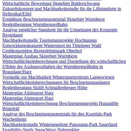
Wirtschaftliche Bewertung Skigebiet Balderschwang
Zukunftskonzept und Machbarkeitsstudie für die Liftstandorte in
Hellenthal/Eifel
Ermittlung Beschneiungspotenzial Skigebiet Wurmberg
Begleitberatung Wurmbergseilbahn
Analyse möglicher Standorte für die Umsetzung des Konzepts
Bergplanet
Machbarkeitsstudie Tourismusprojekte Hochtaunus
Entwicklungskonzept Wintersport im Thüringer Wald
Grobkonzeption Bergerlebnispark Oberhof
Masterplan Ausbau Skigebiet Wurmberg
Wirtschaftlichkeitsberechnung und Darstellung der wirtschaftlichen
Effekte der Ausbauvorhaben der Wurmbergseilbahn in
Braunlage/Harz
Vorstudie zur Machbarkeit Wintersportzentrum Langewiesen
Wirtschaftlichkeitsberechnungen für Beschneiungsanlagen
Begleitberatung Skilift Schmallenberger Höhe
Masterplan Alpinsport Harz
Masterplan Alpinsport Harz
Wirtschaftlichkeitsberechnung Beschneiungsprojekt Hunaulifte
Bödefeld
Analyse des Beschneiungspotenzials für den Kurpfalz-Park
Wachenheim
Machbarkeitsstudie Winterangebote Panorama-Park Sauerland
Feasibility-Study SnowWave Hahnenklee