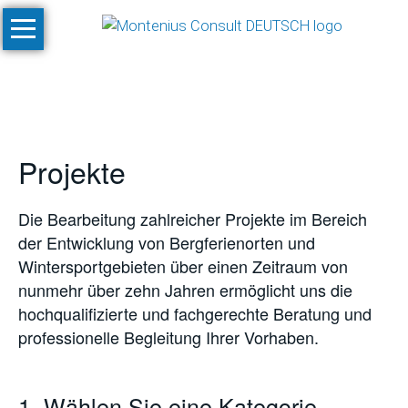
Navigation
Start
überspringen
Leistungen
Konzeptionen
und
Projekte
Machbarkeitsstudien
Klimastudien
Die Bearbeitung zahlreicher Projekte im Bereich
und
der Entwicklung von Bergferienorten und
-
Wintersportgebieten über einen Zeitraum von
simulationen
nunmehr über zehn Jahren ermöglicht uns die
SnowPlan™
hochqualifizierte und fachgerechte Beratung und
professionelle Begleitung Ihrer Vorhaben.
Gesamtplanung
von
Skigebietsprojekten
1. Wählen Sie eine Kategorie