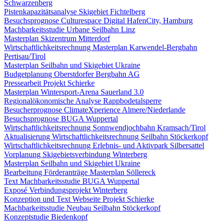
Schwarzenberg
Pistenkapazitätsanalyse Skigebiet Fichtelberg
Besuchsprognose Culturespace Digital HafenCity, Hamburg
Machbarkeitsstudie Urbane Seilbahn Linz
Masterplan Skizentrum Mitterdorf
Wirtschaftlichkeitsrechnung Masterplan Karwendel-Bergbahn
Pertisau/Tirol
Masterplan Seilbahn und Skigebiet Ukraine
Budgetplanung Oberstdorfer Bergbahn AG
Pressearbeit Projekt Schierke
Masterplan Wintersport-Arena Sauerland 3.0
Regionalökonomische Analyse Rappbodetalsperre
Besucherprognose ClimateXperience Almere/Niederlande
Besuchsprognose BUGA Wuppertal
Wirtschaftlichkeitsrechnung Sonnwendjochbahn Kramsach/Tirol
Aktualisierung Wirtschaftlichkeitsrechnung Seilbahn Stöckerkopf
Wirtschaftlichkeitsrechnung Erlebnis- und Aktivpark Silbersattel
Vorplanung Skigebietsverbindung Winterberg
Masterplan Seilbahn und Skigebiet Ukraine
Bearbeitung Förderanträge Masterplan Söllereck
Text Machbarkeitsstudie BUGA Wuppertal
Exposé Verbindungsprojekt Winterberg
Konzeption und Text Webseite Projekt Schierke
Machbarkeitsstudie Neubau Seilbahn Stöckerkopf
Konzeptstudie Biedenkopf