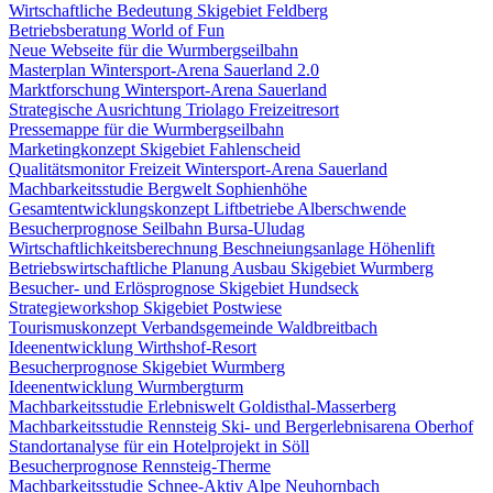
Wirtschaftliche Bedeutung Skigebiet Feldberg
Betriebsberatung World of Fun
Neue Webseite für die Wurmbergseilbahn
Masterplan Wintersport-Arena Sauerland 2.0
Marktforschung Wintersport-Arena Sauerland
Strategische Ausrichtung Triolago Freizeitresort
Pressemappe für die Wurmbergseilbahn
Marketingkonzept Skigebiet Fahlenscheid
Qualitätsmonitor Freizeit Wintersport-Arena Sauerland
Machbarkeitsstudie Bergwelt Sophienhöhe
Gesamtentwicklungskonzept Liftbetriebe Alberschwende
Besucherprognose Seilbahn Bursa-Uludag
Wirtschaftlichkeitsberechnung Beschneiungsanlage Höhenlift
Betriebswirtschaftliche Planung Ausbau Skigebiet Wurmberg
Besucher- und Erlösprognose Skigebiet Hundseck
Strategieworkshop Skigebiet Postwiese
Tourismuskonzept Verbandsgemeinde Waldbreitbach
Ideenentwicklung Wirthshof-Resort
Besucherprognose Skigebiet Wurmberg
Ideenentwicklung Wurmbergturm
Machbarkeitsstudie Erlebniswelt Goldisthal-Masserberg
Machbarkeitsstudie Rennsteig Ski- und Bergerlebnisarena Oberhof
Standortanalyse für ein Hotelprojekt in Söll
Besucherprognose Rennsteig-Therme
Machbarkeitsstudie Schnee-Aktiv Alpe Neuhornbach