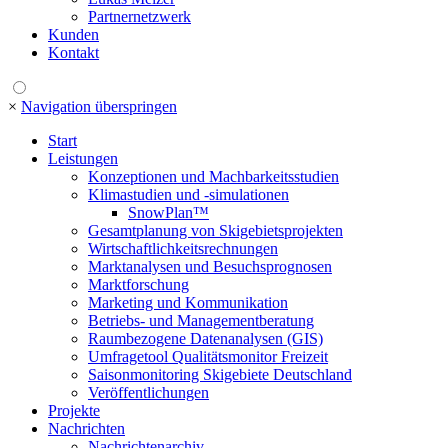
Partnernetzwerk
Kunden
Kontakt
×
Navigation überspringen
Start
Leistungen
Konzeptionen und Machbarkeitsstudien
Klimastudien und -simulationen
SnowPlan™
Gesamtplanung von Skigebietsprojekten
Wirtschaftlichkeitsrechnungen
Marktanalysen und Besuchsprognosen
Marktforschung
Marketing und Kommunikation
Betriebs- und Managementberatung
Raumbezogene Datenanalysen (GIS)
Umfragetool Qualitätsmonitor Freizeit
Saisonmonitoring Skigebiete Deutschland
Veröffentlichungen
Projekte
Nachrichten
Nachrichtenarchiv