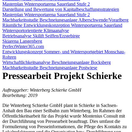
Masterplan Wintersportarena Sauerland Stufe 2
Darstellung und Bewertung von Kapitalbeschaffungsstrategien
Masterplan Wintersportarena Sauerland Stufe 2
Machbarkeitsstudie Beschneiungsanlage Alberschwende/Vorarlberg
Räumliche Entwicklungskonzeption Wintersportarena Sauerland
Wintersportorientierte Klimaanalyse
Betriebsanalyse Skilift Seiffen/Erzgebirge
Skiarena Langenberg
PerfectWinter365.com
Entwicklungskonzept Sommer- und Wintersportgebiet Monschau-
Rohren
Wirtschaftlichkeitsanalyse Beschneiungsanlage Bocksberg
Machbarkeitsstudie Beschneiungsanlage Postwiese
Pressearbeit Projekt Schierke
Auftraggeber: Winterberg Schierke GmbH
Bearbeitung: 2019
Die Winterberg Schierke GmbH plant in Schierke in Sachsen-
Anhalt den Bau einer Seilbahn zum Winterberg. Im Rahmen der
Öffentlichkeitsarbeit für das Projekt wurde Montenius Consult mit
der Durchführung von Pressearbeit beauftragt. Dies umfasst die
Formulierung von Presseinformationen, die Pflege des Kontakts zu
Lokalredakteuren und die Organisation bzw. Durchführung von