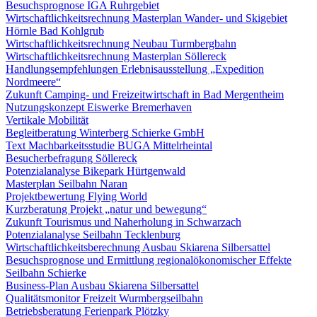
Besuchsprognose IGA Ruhrgebiet
Wirtschaftlichkeitsrechnung Masterplan Wander- und Skigebiet
Hörnle Bad Kohlgrub
Wirtschaftlichkeitsrechnung Neubau Turmbergbahn
Wirtschaftlichkeitsrechnung Masterplan Söllereck
Handlungsempfehlungen Erlebnisausstellung „Expedition
Nordmeere“
Zukunft Camping- und Freizeitwirtschaft in Bad Mergentheim
Nutzungskonzept Eiswerke Bremerhaven
Vertikale Mobilität
Begleitberatung Winterberg Schierke GmbH
Text Machbarkeitsstudie BUGA Mittelrheintal
Besucherbefragung Söllereck
Potenzialanalyse Bikepark Hürtgenwald
Masterplan Seilbahn Naran
Projektbewertung Flying World
Kurzberatung Projekt „natur und bewegung“
Zukunft Tourismus und Naherholung in Schwarzach
Potenzialanalyse Seilbahn Tecklenburg
Wirtschaftlichkeitsberechnung Ausbau Skiarena Silbersattel
Besuchsprognose und Ermittlung regionalökonomischer Effekte
Seilbahn Schierke
Business-Plan Ausbau Skiarena Silbersattel
Qualitätsmonitor Freizeit Wurmbergseilbahn
Betriebsberatung Ferienpark Plötzky