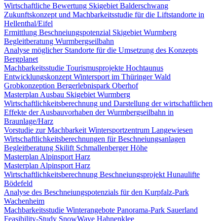
Wirtschaftliche Bewertung Skigebiet Balderschwang
Zukunftskonzept und Machbarkeitsstudie für die Liftstandorte in
Hellenthal/Eifel
Ermittlung Beschneiungspotenzial Skigebiet Wurmberg
Begleitberatung Wurmbergseilbahn
Analyse möglicher Standorte für die Umsetzung des Konzepts
Bergplanet
Machbarkeitsstudie Tourismusprojekte Hochtaunus
Entwicklungskonzept Wintersport im Thüringer Wald
Grobkonzeption Bergerlebnispark Oberhof
Masterplan Ausbau Skigebiet Wurmberg
Wirtschaftlichkeitsberechnung und Darstellung der wirtschaftlichen
Effekte der Ausbauvorhaben der Wurmbergseilbahn in
Braunlage/Harz
Vorstudie zur Machbarkeit Wintersportzentrum Langewiesen
Wirtschaftlichkeitsberechnungen für Beschneiungsanlagen
Begleitberatung Skilift Schmallenberger Höhe
Masterplan Alpinsport Harz
Masterplan Alpinsport Harz
Wirtschaftlichkeitsberechnung Beschneiungsprojekt Hunaulifte
Bödefeld
Analyse des Beschneiungspotenzials für den Kurpfalz-Park
Wachenheim
Machbarkeitsstudie Winterangebote Panorama-Park Sauerland
Feasibility-Study SnowWave Hahnenklee