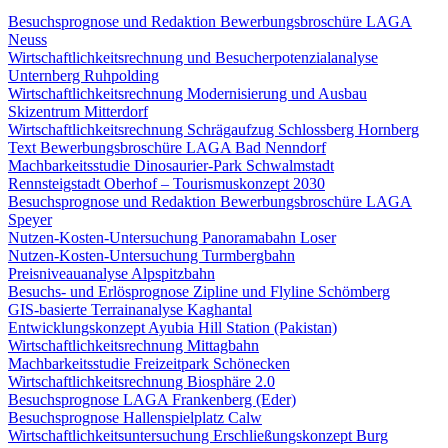
Besuchsprognose und Redaktion Bewerbungsbroschüre LAGA
Neuss
Wirtschaftlichkeitsrechnung und Besucherpotenzialanalyse
Unternberg Ruhpolding
Wirtschaftlichkeitsrechnung Modernisierung und Ausbau
Skizentrum Mitterdorf
Wirtschaftlichkeitsrechnung Schrägaufzug Schlossberg Hornberg
Text Bewerbungsbroschüre LAGA Bad Nenndorf
Machbarkeitsstudie Dinosaurier-Park Schwalmstadt
Rennsteigstadt Oberhof – Tourismuskonzept 2030
Besuchsprognose und Redaktion Bewerbungsbroschüre LAGA
Speyer
Nutzen-Kosten-Untersuchung Panoramabahn Loser
Nutzen-Kosten-Untersuchung Turmbergbahn
Preisniveauanalyse Alpspitzbahn
Besuchs- und Erlösprognose Zipline und Flyline Schömberg
GIS-basierte Terrainanalyse Kaghantal
Entwicklungskonzept Ayubia Hill Station (Pakistan)
Wirtschaftlichkeitsrechnung Mittagbahn
Machbarkeitsstudie Freizeitpark Schönecken
Wirtschaftlichkeitsrechnung Biosphäre 2.0
Besuchsprognose LAGA Frankenberg (Eder)
Besuchsprognose Hallenspielplatz Calw
Wirtschaftlichkeitsuntersuchung Erschließungskonzept Burg