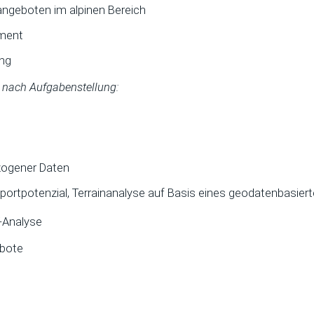
ngeboten im alpinen Bereich
nment
ung
 nach Aufgabenstellung:
zogener Daten
ortpotenzial, Terrainanalyse auf Basis eines geodatenbasier
-Analyse
ebote